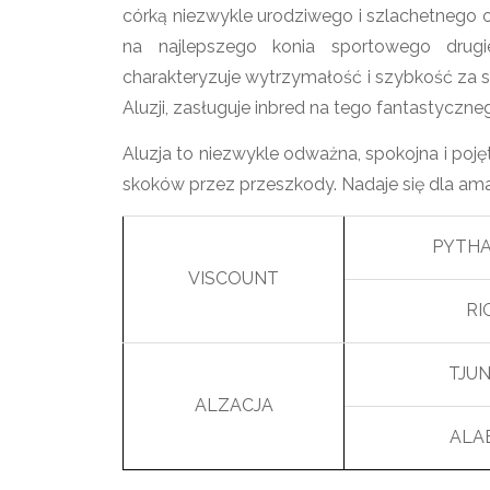
córką niezwykle urodziwego i szlachetnego
na najlepszego konia sportowego drugie
charakteryzuje wytrzymałość i szybkość za s
Aluzji, zasługuje inbred na tego fantastycznego
Aluzja to niezwykle odważna, spokojna i poj
skoków przez przeszkody. Nadaje się dla ama
PYTH
VISCOUNT
RI
TJU
ALZACJA
ALA