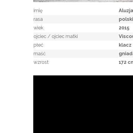
imię
Aluzj
rasa
polsk
wiek
2015
ojciec / ojciec matki
Visco
płeć
klacz
maść
gniad
wzrost
172 c