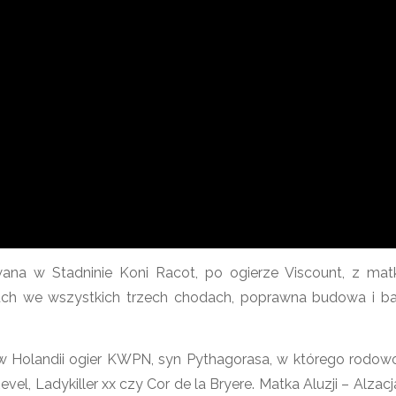
na w Stadninie Koni Racot, po ogierze Viscount, z mat
 ruch we wszystkich trzech chodach, poprawna budowa i b
 w Holandii ogier KWPN, syn Pythagorasa, w którego rodow
l, Ladykiller xx czy Cor de la Bryere. Matka Aluzji – Alzacja