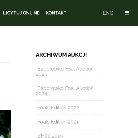
ENG
LICYTUJ ONLINE
KONTAKT
ARCHIWUM AUKCJI
Baborówko Foal Auction
2025
Baborówko Foal Auction
2024
Foals Edition 2022
Foals Edition 2021
BHSS 2019