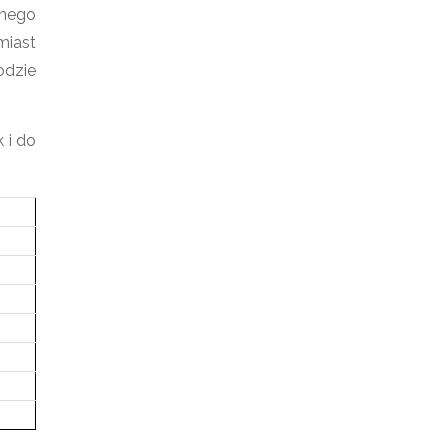
anego
miast
odzie
 i do