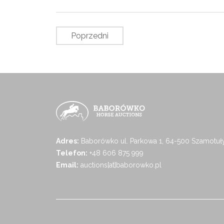
Poprzedni
Adres:
Baborówko ul. Parkowa 1, 64-500 Szamotuł
Telefon:
+48 606 875 999
Email:
auctions[at]baborowko.pl