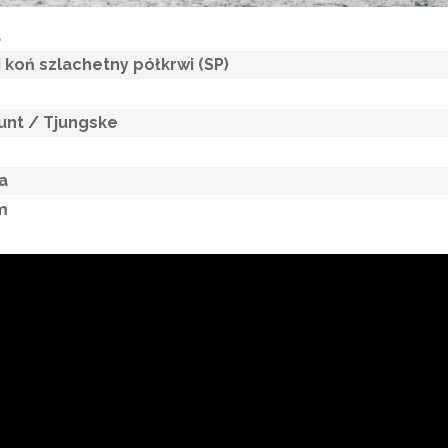
a
i koń szlachetny półkrwi (SP)
unt
/ Tjungske
a
m