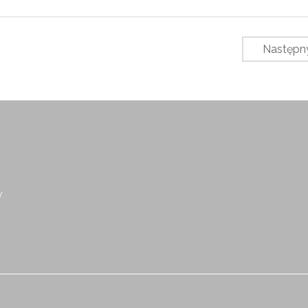
Następn
y