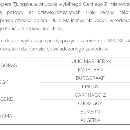
 ogiera Tjungske, a wnuczką wybitnego Carthago Z, mianow
j połowy lat dziewięćdziesiątych. Linię żeńską nato
prawą dziadka, ogiera – Julio Mariner xx. Na uwagę w rodow
 konia pełnej krwi angielskiej.
ętna klacz, wykazująca predyspozycje zarówno do WKKW, jak
tora, jak i dla bardziej doświadczonego zawodnika.
JULIO MARINER xx
AGORAS
KYRALEEN
BURGGRAAF
GGY
FRIGGY
CARTHAGO Z
NGSKE
O.K.WIGGY
ELMERO
BAMA
ALGERIA