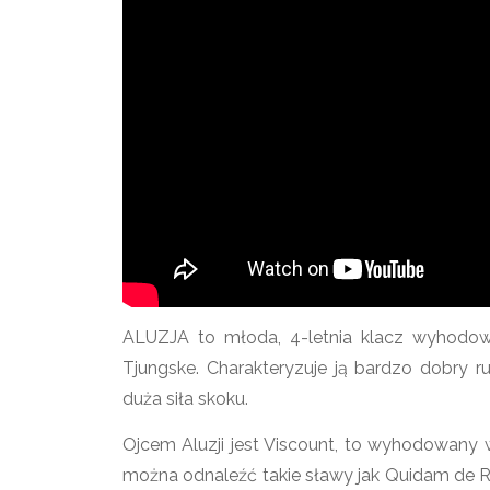
ALUZJA to młoda, 4-letnia klacz wyhodowa
Tjungske. Charakteryzuje ją bardzo dobry
duża siła skoku.
Ojcem Aluzji jest Viscount, to wyhodowany
można odnaleźć takie sławy jak Quidam de Reve